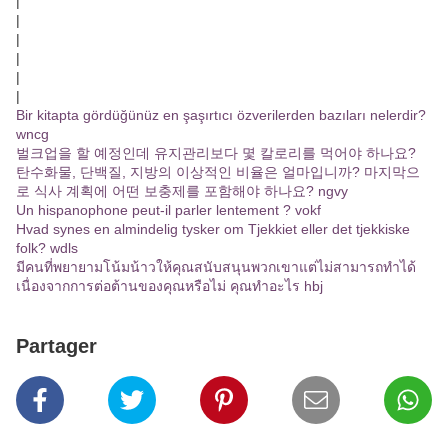
|
|
|
|
|
|
Bir kitapta gördüğünüz en şaşırtıcı özverilerden bazıları nelerdir?
wncg
벌크업을 할 예정인데 유지관리보다 몇 칼로리를 먹어야 하나요?
탄수화물, 단백질, 지방의 이상적인 비율은 얼마입니까? 마지막으
로 식사 계획에 어떤 보충제를 포함해야 하나요? ngvy
Un hispanophone peut-il parler lentement ? vokf
Hvad synes en almindelig tysker om Tjekkiet eller det tjekkiske
folk? wdls
มีคนที่พยายามโน้มน้าวให้คุณสนับสนุนพวกเขาแต่ไม่สามารถทำได้
เนื่องจากการต่อต้านของคุณหรือไม่ คุณทำอะไร hbj
Partager