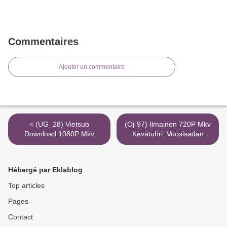
Commentaires
Ajouter un commentaire
< (UG_28) Vietsub
(Oj-97) Ilmainen 720P Mkv
Download 1080P Mkv
Kevätuhri: Vuosisadan
Thoát Xác Torrent Htv2
Tanssi Koko Torrent Magnet
>
Hébergé par Eklablog
Top articles
Pages
Contact