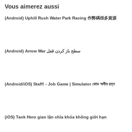
Vous aimerez aussi
(Android) Uphill Rush Water Park Racing 作弊碼很多資源
(Android) Arrow War سطح باز کردن قفل
(Android/iOS) Staff! - Job Game | Simulator কোড অসীম রত্ন
(iOS) Tank Hero gian lận chìa khóa không giới hạn