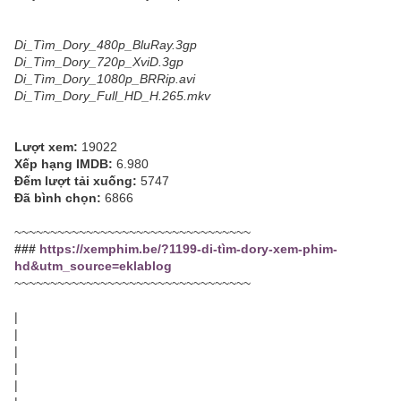
Di_Tìm_Dory_480p_BluRay.3gp
Di_Tìm_Dory_720p_XviD.3gp
Di_Tìm_Dory_1080p_BRRip.avi
Di_Tìm_Dory_Full_HD_H.265.mkv
Lượt xem:
19022
Xếp hạng IMDB:
6.980
Đếm lượt tải xuống:
5747
Đã bình chọn:
6866
~~~~~~~~~~~~~~~~~~~~~~~~~~~~~~~~~
###
https://xemphim.be/?1199-di-tìm-dory-xem-phim-
hd&utm_source=eklablog
~~~~~~~~~~~~~~~~~~~~~~~~~~~~~~~~~
|
|
|
|
|