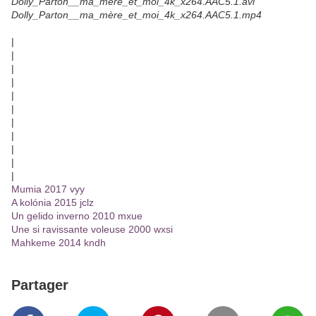
Dolly_Parton__ma_mère_et_moi_4k_x264.AAC5.1.avi
Dolly_Parton__ma_mère_et_moi_4k_x264.AAC5.1.mp4
|
|
|
|
|
|
|
|
|
|
|
Mumia 2017 vyy
A kolónia 2015 jclz
Un gelido inverno 2010 mxue
Une si ravissante voleuse 2000 wxsi
Mahkeme 2014 kndh
Partager