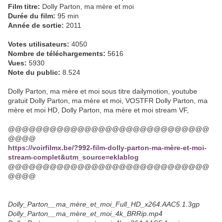
Film titre:
Dolly Parton, ma mère et moi
Durée du film:
95 min
Année de sortie:
2011
Votes utilisateurs:
4050
Nombre de téléchargements:
5616
Vues:
5930
Note du public:
8.524
Dolly Parton, ma mère et moi sous titre dailymotion, youtube
gratuit Dolly Parton, ma mère et moi, VOSTFR Dolly Parton, ma
mère et moi HD, Dolly Parton, ma mère et moi stream VF,
@@@@@@@@@@@@@@@@@@@@@@@@@@@@@
@@@@
https://voirfilmx.be/?992-film-dolly-parton-ma-mère-et-moi-
stream-complet&utm_source=eklablog
@@@@@@@@@@@@@@@@@@@@@@@@@@@@@
@@@@
Dolly_Parton__ma_mère_et_moi_Full_HD_x264.AAC5.1.3gp
Dolly_Parton__ma_mère_et_moi_4k_BRRip.mp4