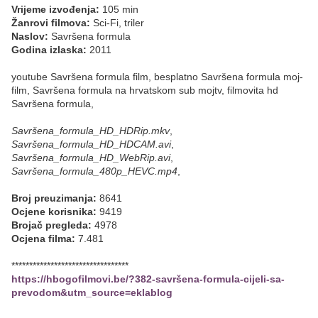
Vrijeme izvođenja:
105 min
Žanrovi filmova:
Sci-Fi, triler
Naslov:
Savršena formula
Godina izlaska:
2011
youtube Savršena formula film, besplatno Savršena formula moj-
film, Savršena formula na hrvatskom sub mojtv, filmovita hd
Savršena formula,
Savršena_formula_HD_HDRip.mkv
,
Savršena_formula_HD_HDCAM.avi
,
Savršena_formula_HD_WebRip.avi
,
Savršena_formula_480p_HEVC.mp4
,
Broj preuzimanja:
8641
Ocjene korisnika:
9419
Brojač pregleda:
4978
Ocjena filma:
7.481
*********************************
https://hbogofilmovi.be/?382-savršena-formula-cijeli-sa-
prevodom&utm_source=eklablog