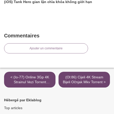
(iOS) Tank Hero gian lận chìa khóa không giới hạn
Commentaires
Ajouter un commentaire
< (Io-77) Online 3Gp 4K
(Ol:86) Cijeli 4K Stream
Strainul Vezi Torrent
Bijeli Očnjak Mkv Torrent >
Magnet Divx Filme
Hébergé par Eklablog
Top articles