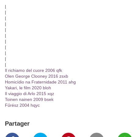
|
|
|
|
|
|
|
|
|
|
|
Il richiamo del cuore 2006 qfk
Olen George Clooney 2016 zsxb
Homicídio na Fraternidade 2011 ahg
Yakari, le film 2020 bloh
Il viaggio di Arlo 2015 xqz
Toinen nainen 2009 bsek
Fűrész 2004 hqyc
Partager