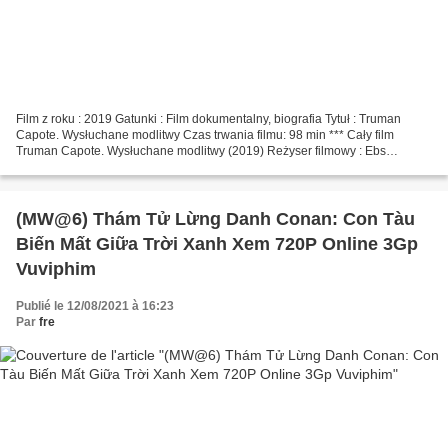
Film z roku : 2019 Gatunki : Film dokumentalny, biografia Tytuł : Truman
Capote. Wysłuchane modlitwy Czas trwania filmu: 98 min *** Cały film
Truman Capote. Wysłuchane modlitwy (2019) Reżyser filmowy : Ebs
Burnough Pisarze : Ebs Burnough, Holly Whiston...
(MW@6) Thám Tử Lừng Danh Conan: Con Tàu
Biến Mất Giữa Trời Xanh Xem 720P Online 3Gp
Vuviphim
Publié le 12/08/2021 à 16:23
Par
fre