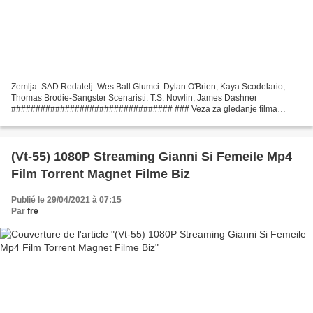
Zemlja: SAD Redatelj: Wes Ball Glumci: Dylan O'Brien, Kaya Scodelario,
Thomas Brodie-Sangster Scenaristi: T.S. Nowlin, James Dashner
################################# ### Veza za gledanje filma
Labirint: Kroz spaljenu zemlju (2015)
#################################...
(Vt-55) 1080P Streaming Gianni Si Femeile Mp4
Film Torrent Magnet Filme Biz
Publié le 29/04/2021 à 07:15
Par
fre