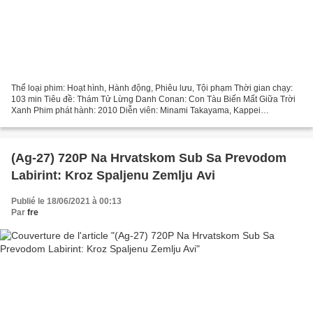
Thể loại phim: Hoạt hình, Hành động, Phiêu lưu, Tội phạm Thời gian chạy:
103 min Tiêu đề: Thám Tử Lừng Danh Conan: Con Tàu Biến Mất Giữa Trời
Xanh Phim phát hành: 2010 Diễn viên: Minami Takayama, Kappei
Yamaguchi, Wakana Yamazaki, Quốc gia: Nhật Bản,...
(Ag-27) 720P Na Hrvatskom Sub Sa Prevodom
Labirint: Kroz Spaljenu Zemlju Avi
Publié le 18/06/2021 à 00:13
Par
fre