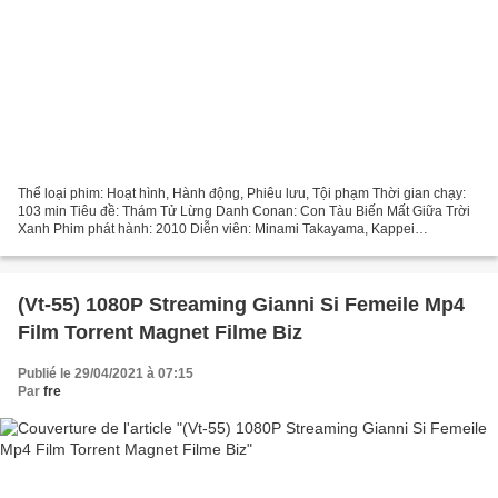
Thể loại phim: Hoạt hình, Hành động, Phiêu lưu, Tội phạm Thời gian chạy:
103 min Tiêu đề: Thám Tử Lừng Danh Conan: Con Tàu Biến Mất Giữa Trời
Xanh Phim phát hành: 2010 Diễn viên: Minami Takayama, Kappei
Yamaguchi, Wakana Yamazaki, Quốc gia: Nhật Bản,...
(Vt-55) 1080P Streaming Gianni Si Femeile Mp4
Film Torrent Magnet Filme Biz
Publié le 29/04/2021 à 07:15
Par
fre