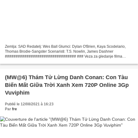
Zemlja: SAD Redatelj: Wes Ball Glumci: Dylan O'Brien, Kaya Scodelario,
Thomas Brodie-Sangster Scenaristi: T.S. Nowlin, James Dashner
################################# ### Veza za gledanje filma
Labirint: Kroz spaljenu zemlju (2015)
#################################...
(MW@6) Thám Tử Lừng Danh Conan: Con Tàu
Biến Mất Giữa Trời Xanh Xem 720P Online 3Gp
Vuviphim
Publié le 12/08/2021 à 16:23
Par
fre