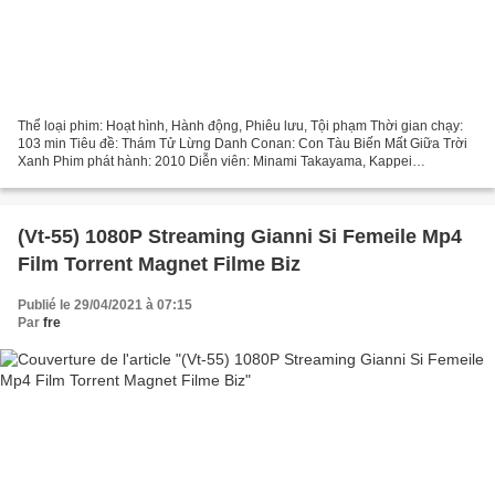
Thể loại phim: Hoạt hình, Hành động, Phiêu lưu, Tội phạm Thời gian chạy:
103 min Tiêu đề: Thám Tử Lừng Danh Conan: Con Tàu Biến Mất Giữa Trời
Xanh Phim phát hành: 2010 Diễn viên: Minami Takayama, Kappei
Yamaguchi, Wakana Yamazaki, Quốc gia: Nhật Bản,...
(Vt-55) 1080P Streaming Gianni Si Femeile Mp4
Film Torrent Magnet Filme Biz
Publié le 29/04/2021 à 07:15
Par
fre