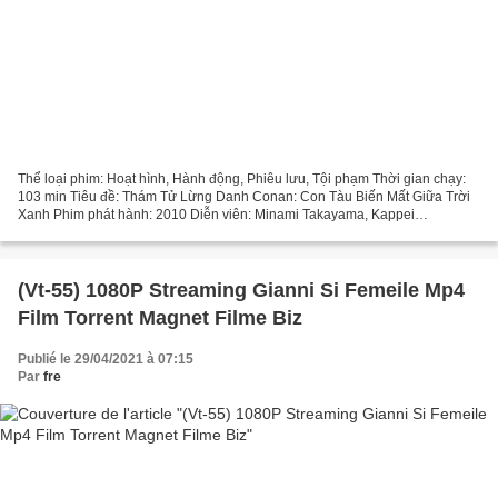
Thể loại phim: Hoạt hình, Hành động, Phiêu lưu, Tội phạm Thời gian chạy:
103 min Tiêu đề: Thám Tử Lừng Danh Conan: Con Tàu Biến Mất Giữa Trời
Xanh Phim phát hành: 2010 Diễn viên: Minami Takayama, Kappei
Yamaguchi, Wakana Yamazaki, Quốc gia: Nhật Bản,...
(Vt-55) 1080P Streaming Gianni Si Femeile Mp4
Film Torrent Magnet Filme Biz
Publié le 29/04/2021 à 07:15
Par
fre