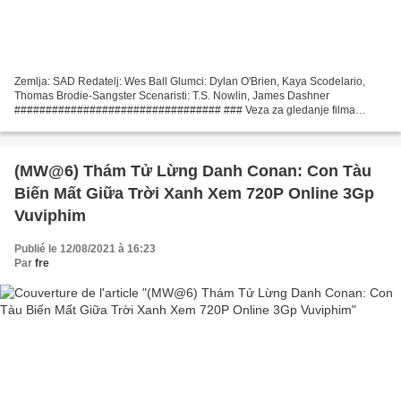
Zemlja: SAD Redatelj: Wes Ball Glumci: Dylan O'Brien, Kaya Scodelario,
Thomas Brodie-Sangster Scenaristi: T.S. Nowlin, James Dashner
################################# ### Veza za gledanje filma
Labirint: Kroz spaljenu zemlju (2015)
#################################...
(MW@6) Thám Tử Lừng Danh Conan: Con Tàu
Biến Mất Giữa Trời Xanh Xem 720P Online 3Gp
Vuviphim
Publié le 12/08/2021 à 16:23
Par
fre