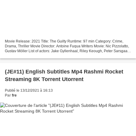
Movie Release: 2021 Title: The Guilty Runtime: 97 min Category: Crime,
Drama, Thriller Movie Director: Antoine Fuqua Writers Movie: Nic Pizzolatto,
Gustav Möller List of actors: Jake Gyllenhaal, Riley Keough, Peter Sarsgaard
Country: United States #################################...
(JE#11) English Subtitles Mp4 Rashmi Rocket
Streaming 8K Torrent Utorrent
Publié le 13/12/2021 à 16:13
Par
fre