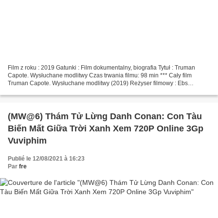
Film z roku : 2019 Gatunki : Film dokumentalny, biografia Tytuł : Truman
Capote. Wysłuchane modlitwy Czas trwania filmu: 98 min *** Cały film
Truman Capote. Wysłuchane modlitwy (2019) Reżyser filmowy : Ebs
Burnough Pisarze : Ebs Burnough, Holly Whiston...
(MW@6) Thám Tử Lừng Danh Conan: Con Tàu
Biến Mất Giữa Trời Xanh Xem 720P Online 3Gp
Vuviphim
Publié le 12/08/2021 à 16:23
Par
fre