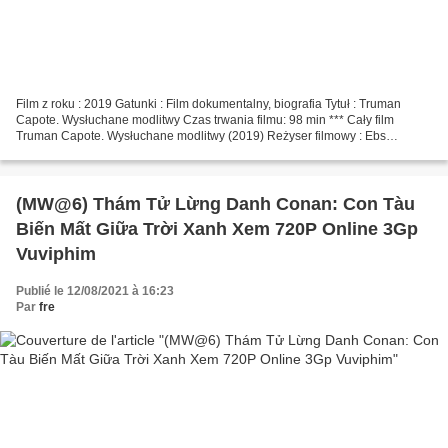
Film z roku : 2019 Gatunki : Film dokumentalny, biografia Tytuł : Truman
Capote. Wysłuchane modlitwy Czas trwania filmu: 98 min *** Cały film
Truman Capote. Wysłuchane modlitwy (2019) Reżyser filmowy : Ebs
Burnough Pisarze : Ebs Burnough, Holly Whiston...
(MW@6) Thám Tử Lừng Danh Conan: Con Tàu
Biến Mất Giữa Trời Xanh Xem 720P Online 3Gp
Vuviphim
Publié le 12/08/2021 à 16:23
Par
fre