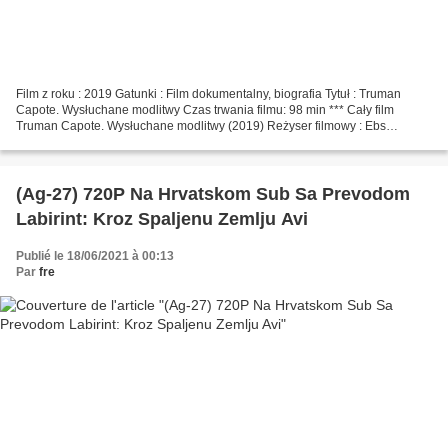
Film z roku : 2019 Gatunki : Film dokumentalny, biografia Tytuł : Truman
Capote. Wysłuchane modlitwy Czas trwania filmu: 98 min *** Cały film
Truman Capote. Wysłuchane modlitwy (2019) Reżyser filmowy : Ebs
Burnough Pisarze : Ebs Burnough, Holly Whiston...
(Ag-27) 720P Na Hrvatskom Sub Sa Prevodom
Labirint: Kroz Spaljenu Zemlju Avi
Publié le 18/06/2021 à 00:13
Par
fre