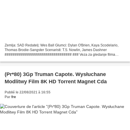
Zemlja: SAD Redatelj: Wes Ball Glumci: Dylan O'Brien, Kaya Scodelario,
Thomas Brodie-Sangster Scenaristi: T.S. Nowlin, James Dashner
################################# ### Veza za gledanje filma
Labirint: Kroz spaljenu zemlju (2015)
#################################...
(Pr*80) 3Gp Truman Capote. Wysłuchane
Modlitwy Film 8K HD Torrent Magnet Cda
Publié le 22/08/2021 à 16:55
Par
fre