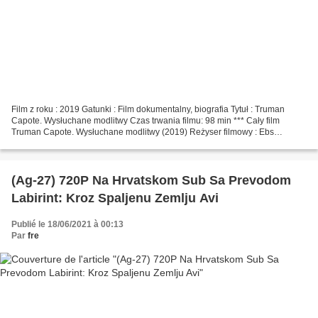
Film z roku : 2019 Gatunki : Film dokumentalny, biografia Tytuł : Truman
Capote. Wysłuchane modlitwy Czas trwania filmu: 98 min *** Cały film
Truman Capote. Wysłuchane modlitwy (2019) Reżyser filmowy : Ebs
Burnough Pisarze : Ebs Burnough, Holly Whiston...
(Ag-27) 720P Na Hrvatskom Sub Sa Prevodom
Labirint: Kroz Spaljenu Zemlju Avi
Publié le 18/06/2021 à 00:13
Par
fre