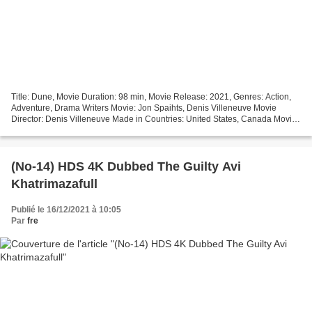
Title: Dune, Movie Duration: 98 min, Movie Release: 2021, Genres: Action,
Adventure, Drama Writers Movie: Jon Spaihts, Denis Villeneuve Movie
Director: Denis Villeneuve Made in Countries: United States, Canada Movie
actors: Timothée Chalamet, Rebecca...
(No-14) HDS 4K Dubbed The Guilty Avi
Khatrimazafull
Publié le 16/12/2021 à 10:05
Par
fre