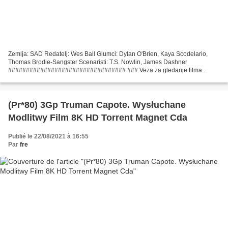
Zemlja: SAD Redatelj: Wes Ball Glumci: Dylan O'Brien, Kaya Scodelario,
Thomas Brodie-Sangster Scenaristi: T.S. Nowlin, James Dashner
################################# ### Veza za gledanje filma
Labirint: Kroz spaljenu zemlju (2015)
#################################...
(Pr*80) 3Gp Truman Capote. Wysłuchane
Modlitwy Film 8K HD Torrent Magnet Cda
Publié le 22/08/2021 à 16:55
Par
fre