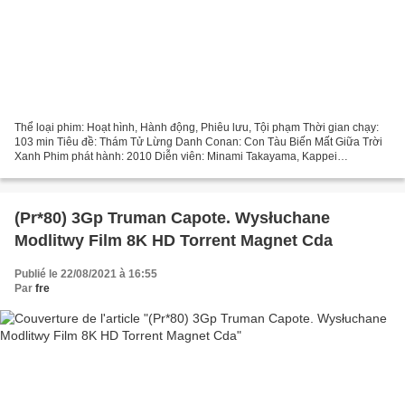
Thể loại phim: Hoạt hình, Hành động, Phiêu lưu, Tội phạm Thời gian chạy:
103 min Tiêu đề: Thám Tử Lừng Danh Conan: Con Tàu Biến Mất Giữa Trời
Xanh Phim phát hành: 2010 Diễn viên: Minami Takayama, Kappei
Yamaguchi, Wakana Yamazaki, Quốc gia: Nhật Bản,...
(Pr*80) 3Gp Truman Capote. Wysłuchane
Modlitwy Film 8K HD Torrent Magnet Cda
Publié le 22/08/2021 à 16:55
Par
fre