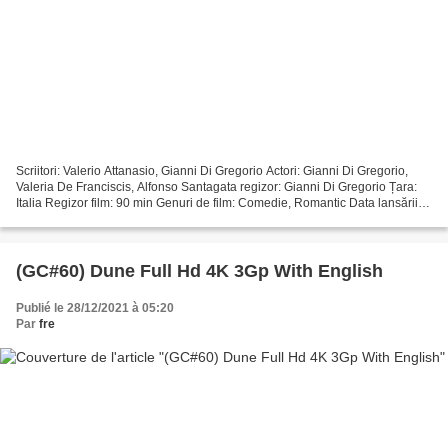
Scriitori: Valerio Attanasio, Gianni Di Gregorio Actori: Gianni Di Gregorio,
Valeria De Franciscis, Alfonso Santagata regizor: Gianni Di Gregorio Țara:
Italia Regizor film: 90 min Genuri de film: Comedie, Romantic Data lansării
filmului: 2011 Titlu: Gianni...
(GC#60) Dune Full Hd 4K 3Gp With English
Publié le 28/12/2021 à 05:20
Par
fre