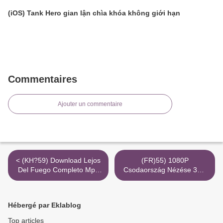
(iOS) Tank Hero gian lận chìa khóa không giới hạn
Commentaires
Ajouter un commentaire
< (KH?59) Download Lejos
(FR)55) 1080P
Del Fuego Completo Mp4
Csodaország Nézése 3Gp
4K Torrent Cineblog
Online >
Hébergé par Eklablog
Top articles