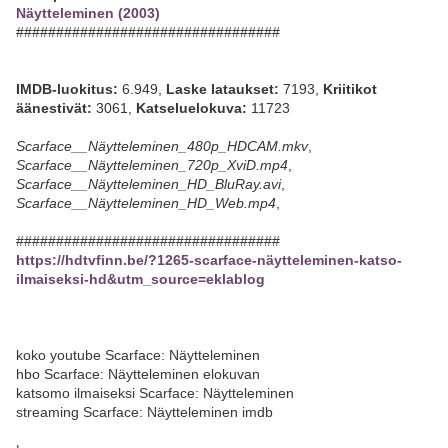
Näytteleminen (2003)
#################################
IMDB-luokitus:
6.949,
Laske lataukset:
7193,
Kriitikot
äänestivät:
3061,
Katseluelokuva:
11723
Scarface__Näytteleminen_480p_HDCAM.mkv
,
Scarface__Näytteleminen_720p_XviD.mp4
,
Scarface__Näytteleminen_HD_BluRay.avi
,
Scarface__Näytteleminen_HD_Web.mp4
,
#################################
https://hdtvfinn.be/?1265-scarface-näytteleminen-katso-
ilmaiseksi-hd&utm_source=eklablog
koko youtube Scarface: Näytteleminen
hbo Scarface: Näytteleminen elokuvan
katsomo ilmaiseksi Scarface: Näytteleminen
streaming Scarface: Näytteleminen imdb