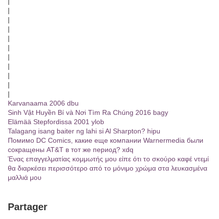
|
|
|
|
|
|
|
|
|
|
|
Karvanaama 2006 dbu
Sinh Vật Huyền Bí và Nơi Tìm Ra Chúng 2016 bagy
Elämää Stepfordissa 2001 ylob
Talagang isang baiter ng lahi si Al Sharpton? hipu
Помимо DC Comics, какие еще компании Warnermedia были
сокращены AT&T в тот же период? xdq
Ένας επαγγελματίας κομμωτής μου είπε ότι το σκούρο καφέ ντεμί
θα διαρκέσει περισσότερο από το μόνιμο χρώμα στα λευκασμένα
μαλλιά μου
Partager