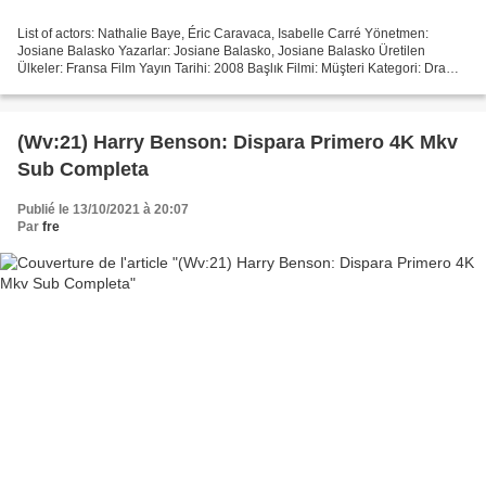
List of actors: Nathalie Baye, Éric Caravaca, Isabelle Carré Yönetmen:
Josiane Balasko Yazarlar: Josiane Balasko, Josiane Balasko Üretilen
Ülkeler: Fransa Film Yayın Tarihi: 2008 Başlık Filmi: Müşteri Kategori: Dram,
Romantik Film Süresi: 104 min #################################...
(Wv:21) Harry Benson: Dispara Primero 4K Mkv
Sub Completa
Publié le 13/10/2021 à 20:07
Par
fre