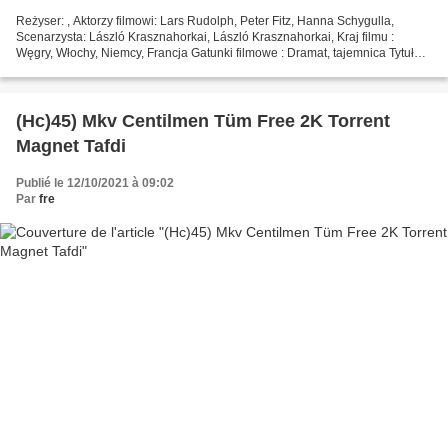
Reżyser: , Aktorzy filmowi: Lars Rudolph, Peter Fitz, Hanna Schygulla,
Scenarzysta: László Krasznahorkai, László Krasznahorkai, Kraj filmu :
Węgry, Włochy, Niemcy, Francja Gatunki filmowe : Dramat, tajemnica Tytuł
filmu: Harmonie Werckmeistera Czas trwania...
(Hc)45) Mkv Centilmen Tüm Free 2K Torrent
Magnet Tafdi
Publié le 12/10/2021 à 09:02
Par
fre