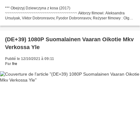
*** Obejrzyj Dziewczyna z kosa (2017)
~~~~~~~~~~~~~~~~~~~~~~~~~~~~~~~~~ Aktorzy filmowi: Aleksandra
Ursulyak, Viktor Dobronravov, Fyodor Dobronravov, Reżyser filmowy : Olga
Popova, Kraj : Rosja, Scenarzysta: Viktoriya Bugaeva Gatunki : Komedia
Tytuł filmu:...
(DE+39) 1080P Suomalainen Vaaran Oikotie Mkv
Verkossa Yle
Publié le 12/10/2021 à 09:11
Par
fre