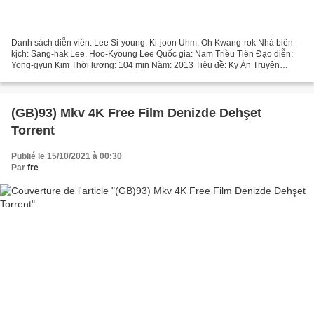
Danh sách diễn viên: Lee Si-young, Ki-joon Uhm, Oh Kwang-rok Nhà biên
kịch: Sang-hak Lee, Hoo-Kyoung Lee Quốc gia: Nam Triều Tiên Đạo diễn:
Yong-gyun Kim Thời lượng: 104 min Năm: 2013 Tiêu đề: Ky Án Truyên
Tranh Thể loại phim: Kinh dị, ly kỳ
=================================...
(GB)93) Mkv 4K Free Film Denizde Dehşet
Torrent
Publié le 15/10/2021 à 00:30
Par
fre