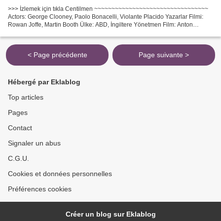
>>> İzlemek için tıkla Centilmen ~~~~~~~~~~~~~~~~~~~~~~~~~~~~~~~~~
Actors: George Clooney, Paolo Bonacelli, Violante Placido Yazarlar Filmi:
Rowan Joffe, Martin Booth Ülke: ABD, İngiltere Yönetmen Film: Anton
Corbijn Başlık Filmi: Centilmen, Kategori:...
< Page précédente
Page suivante >
Hébergé par Eklablog
Top articles
Pages
Contact
Signaler un abus
C.G.U.
Cookies et données personnelles
Préférences cookies
Créer un blog sur Eklablog