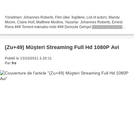
Yönetmen: Johannes Roberts, Film ülke: İngiltere, List of actors: Mandy
Moore, Claire Holt, Matthew Modine, Yazarlar: Johannes Roberts, Ernest
Riera ### Torrent mıknatısı indir ### Denizde Dehşet [][][][][][][][][][][][][][][][][]
Başlık Filmi: Denizde...
(Zu+49) Müşteri Streaming Full Hd 1080P Avi
Publié le 13/10/2021 à 20:11
Par
fre