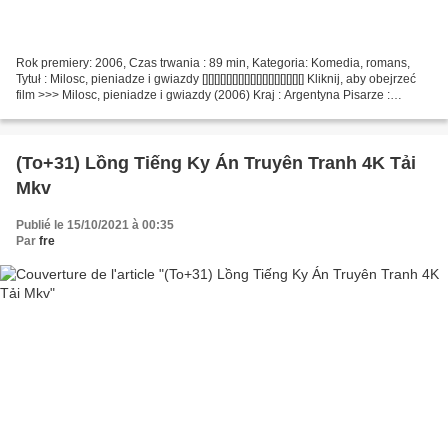
Rok premiery: 2006, Czas trwania : 89 min, Kategoria: Komedia, romans,
Tytuł : Milosc, pieniadze i gwiazdy [][][][][][][][][][][][][][][][][] Kliknij, aby obejrzeć
film >>> Milosc, pieniadze i gwiazdy (2006) Kraj : Argentyna Pisarze :
Enrique Gabriel,...
(To+31) Lồng Tiếng Ky Án Truyên Tranh 4K Tải
Mkv
Publié le 15/10/2021 à 00:35
Par
fre