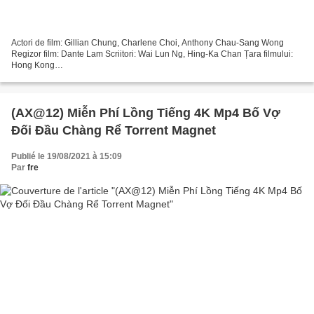
Actori de film: Gillian Chung, Charlene Choi, Anthony Chau-Sang Wong
Regizor film: Dante Lam Scriitori: Wai Lun Ng, Hing-Ka Chan Țara filmului:
Hong Kong
@@@@@@@@@@@@@@@@@@@@@@@@@@@@@@@@@
Link pentru vizionare sau descărcare Efectul gemenelor
@@@@@@@@@@@@@@@@@@@@@@@@@@@@@@@@@...
(AX@12) Miễn Phí Lồng Tiếng 4K Mp4 Bố Vợ
Đối Đầu Chàng Rể Torrent Magnet
Publié le 19/08/2021 à 15:09
Par
fre