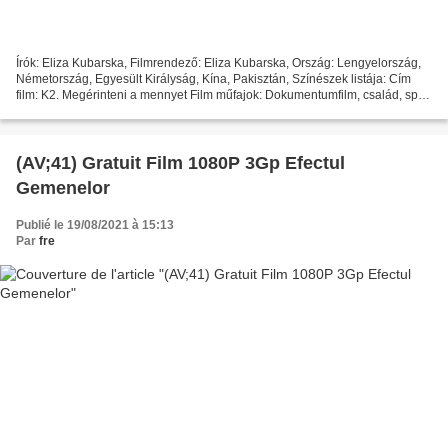
Írók: Eliza Kubarska, Filmrendező: Eliza Kubarska, Ország: Lengyelország,
Németország, Egyesült Királyság, Kína, Pakisztán, Színészek listája: Cím
film: K2. Megérinteni a mennyet Film műfajok: Dokumentumfilm, család, sport
Film megjelenés: 2015 Futási...
(AV;41) Gratuit Film 1080P 3Gp Efectul
Gemenelor
Publié le 19/08/2021 à 15:13
Par
fre