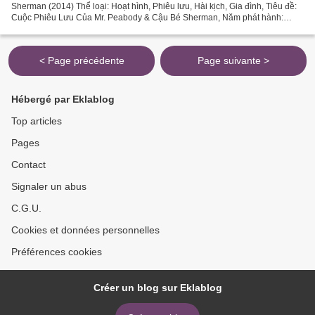
Sherman (2014) Thể loại: Hoạt hình, Phiêu lưu, Hài kịch, Gia đình, Tiêu đề:
Cuộc Phiêu Lưu Của Mr. Peabody & Cậu Bé Sherman, Năm phát hành:
2014, Thời gian chạy: 92 min Diễn viên trong phim:...
< Page précédente
Page suivante >
Hébergé par Eklablog
Top articles
Pages
Contact
Signaler un abus
C.G.U.
Cookies et données personnelles
Préférences cookies
Créer un blog sur Eklablog