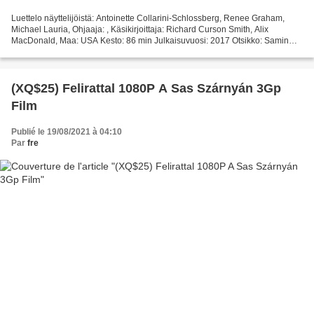
Luettelo näyttelijöistä: Antoinette Collarini-Schlossberg, Renee Graham,
Michael Lauria, Ohjaaja: , Käsikirjoittaja: Richard Curson Smith, Alix
MacDonald, Maa: USA Kesto: 86 min Julkaisuvuosi: 2017 Otsikko: Samin
poika: Sarjamurhaajan jäljillä Kategoria:...
(XQ$25) Felirattal 1080P A Sas Szárnyán 3Gp
Film
Publié le 19/08/2021 à 04:10
Par
fre