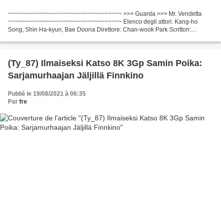
~~~~~~~~~~~~~~~~~~~~~~~~~~~~~~~~~ >>> Guarda >>> Mr. Vendetta
~~~~~~~~~~~~~~~~~~~~~~~~~~~~~~~~~ Elenco degli attori: Kang-ho
Song, Shin Ha-kyun, Bae Doona Direttore: Chan-wook Park Scrittori:
Myeong-chan Park, Mu-yeong Lee Paese: Corea del Sud Tempo di...
(Ty_87) Ilmaiseksi Katso 8K 3Gp Samin Poika:
Sarjamurhaajan Jäljillä Finnkino
Publié le 19/08/2021 à 06:35
Par
fre