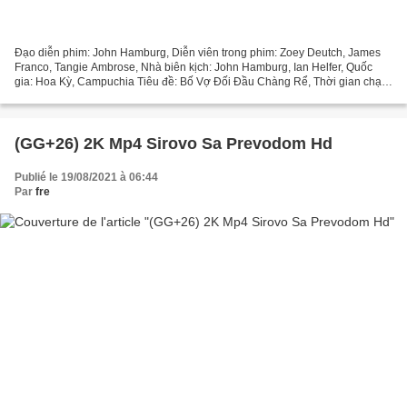
Đạo diễn phim: John Hamburg, Diễn viên trong phim: Zoey Deutch, James
Franco, Tangie Ambrose, Nhà biên kịch: John Hamburg, Ian Helfer, Quốc
gia: Hoa Kỳ, Campuchia Tiêu đề: Bố Vợ Đối Đầu Chàng Rể, Thời gian chạy:
111 min, Phim phát hành: 2016, Thể loại:...
(GG+26) 2K Mp4 Sirovo Sa Prevodom Hd
Publié le 19/08/2021 à 06:44
Par
fre