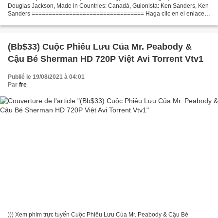
Douglas Jackson, Made in Countries: Canadá, Guionista: Ken Sanders, Ken
Sanders ================================= Haga clic en el enlace
para ver la película !!! Dama de honor (2006)...
(Bb$33) Cuộc Phiêu Lưu Của Mr. Peabody &
Cậu Bé Sherman HD 720P Việt Avi Torrent Vtv1
Publié le 19/08/2021 à 04:01
Par
fre
))) Xem phim trực tuyến Cuộc Phiêu Lưu Của Mr. Peabody & Cậu Bé