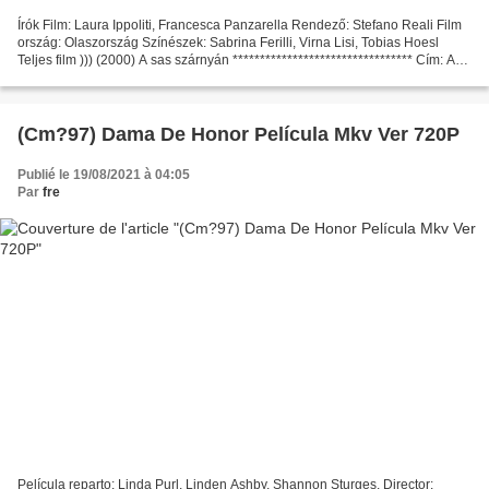
Írók Film: Laura Ippoliti, Francesca Panzarella Rendező: Stefano Reali Film
ország: Olaszország Színészek: Sabrina Ferilli, Virna Lisi, Tobias Hoesl
Teljes film ))) (2000) A sas szárnyán ********************************* Cím: A
sas szárnyán Film időtartama:...
(Cm?97) Dama De Honor Película Mkv Ver 720P
Publié le 19/08/2021 à 04:05
Par
fre
Película reparto: Linda Purl, Linden Ashby, Shannon Sturges, Director: