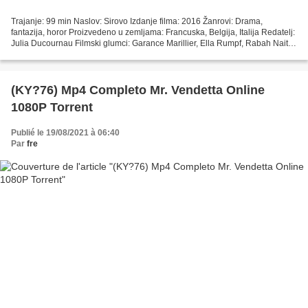
Trajanje: 99 min Naslov: Sirovo Izdanje filma: 2016 Žanrovi: Drama,
fantazija, horor Proizvedeno u zemljama: Francuska, Belgija, Italija Redatelj:
Julia Ducournau Filmski glumci: Garance Marillier, Ella Rumpf, Rabah Nait
Oufella Scenaristi: Julia Ducournau,...
(KY?76) Mp4 Completo Mr. Vendetta Online
1080P Torrent
Publié le 19/08/2021 à 06:40
Par
fre