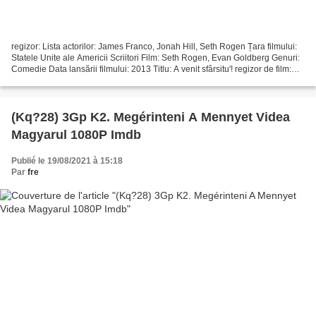
regizor: Lista actorilor: James Franco, Jonah Hill, Seth Rogen Țara filmului:
Statele Unite ale Americii Scriitori Film: Seth Rogen, Evan Goldberg Genuri:
Comedie Data lansării filmului: 2013 Titlu: A venit sfârsitu'! regizor de film:
107 min *** Link...
(Kq?28) 3Gp K2. Megérinteni A Mennyet Videa
Magyarul 1080P Imdb
Publié le 19/08/2021 à 15:18
Par
fre