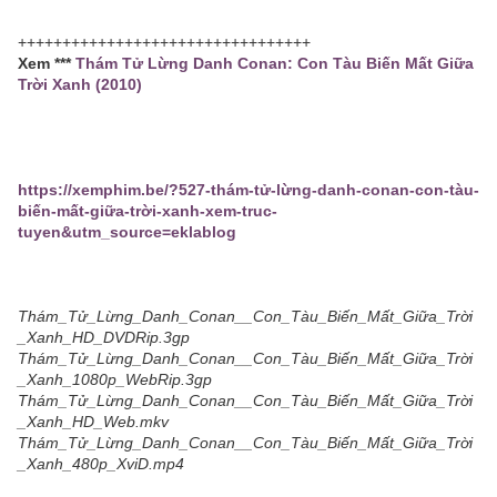
+++++++++++++++++++++++++++++++++
Xem ***
Thám Tử Lừng Danh Conan: Con Tàu Biến Mất Giữa
Trời Xanh (2010)
https://xemphim.be/?527-thám-tử-lừng-danh-conan-con-tàu-
biến-mất-giữa-trời-xanh-xem-truc-
tuyen&utm_source=eklablog
Thám_Tử_Lừng_Danh_Conan__Con_Tàu_Biến_Mất_Giữa_Trời
_Xanh_HD_DVDRip.3gp
Thám_Tử_Lừng_Danh_Conan__Con_Tàu_Biến_Mất_Giữa_Trời
_Xanh_1080p_WebRip.3gp
Thám_Tử_Lừng_Danh_Conan__Con_Tàu_Biến_Mất_Giữa_Trời
_Xanh_HD_Web.mkv
Thám_Tử_Lừng_Danh_Conan__Con_Tàu_Biến_Mất_Giữa_Trời
_Xanh_480p_XviD.mp4