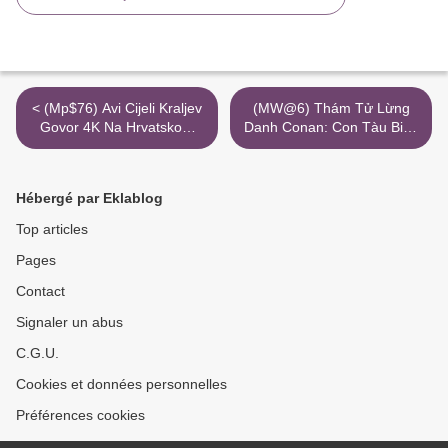
< (Mp$76) Avi Cijeli Kraljev
(MW@6) Thám Tử Lừng
Govor 4K Na Hrvatskom
Danh Conan: Con Tàu Biến
Sub Torrent Filmovita
Mất Giữa Trời Xanh Xem
720P Online 3Gp Vuviphim
>
Hébergé par Eklablog
Top articles
Pages
Contact
Signaler un abus
C.G.U.
Cookies et données personnelles
Préférences cookies