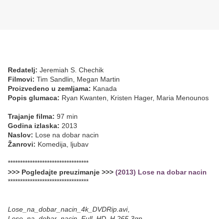
Redatelj:
Jeremiah S. Chechik
Filmovi:
Tim Sandlin, Megan Martin
Proizvedeno u zemljama:
Kanada
Popis glumaca:
Ryan Kwanten, Kristen Hager, Maria Menounos
Trajanje filma:
97 min
Godina izlaska:
2013
Naslov:
Lose na dobar nacin
Žanrovi:
Komedija, ljubav
*********************************
>>> Pogledajte preuzimanje >>>
(2013) Lose na dobar nacin
*********************************
Lose_na_dobar_nacin_4k_DVDRip.avi
,
Lose_na_dobar_nacin_Full_HD_H.265.3gp
,