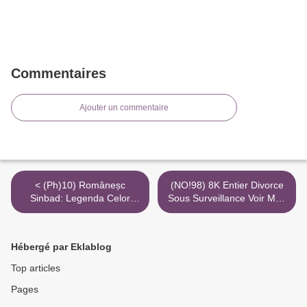
Commentaires
Ajouter un commentaire
< (Ph)10) Româneșc
(NO!98) 8K Entier Divorce
Sinbad: Legenda Celor
Sous Surveillance Voir Mp4
Sapte Mari 2K Mp4 HD
>
Youtube
Hébergé par Eklablog
Top articles
Pages