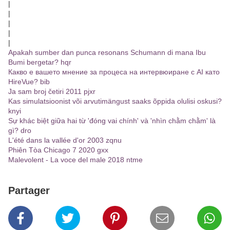
|
|
|
|
|
Apakah sumber dan punca resonans Schumann di mana Ibu
Bumi bergetar? hqr
Какво е вашето мнение за процеса на интервюиране с AI като
HireVue? bib
Ja sam broj četiri 2011 pjxr
Kas simulatsioonist või arvutimängust saaks õppida olulisi oskusi?
knyi
Sự khác biệt giữa hai từ 'đóng vai chính' và 'nhìn chằm chằm' là
gì? dro
L'été dans la vallée d'or 2003 zqnu
Phiên Tòa Chicago 7 2020 gxx
Malevolent - La voce del male 2018 ntme
Partager