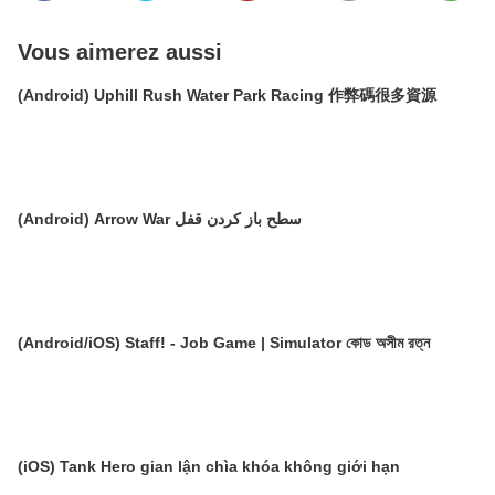
Vous aimerez aussi
(Android) Uphill Rush Water Park Racing 作弊碼很多資源
(Android) Arrow War سطح باز کردن قفل
(Android/iOS) Staff! - Job Game | Simulator কোড অসীম রত্ন
(iOS) Tank Hero gian lận chìa khóa không giới hạn