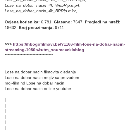
Lose_na_dobar_nacin_4k_WebRip.mp4
,
Lose_na_dobar_nacin_4k_BRRip.mkv
,
Ocjena korisnika:
6.781,
Glasano:
7647,
Pregledi na mreži:
18632,
Broj preuzimanja:
9711
>>>
https://hbogofilmovi.be/?1166-film-lose-na-dobar-nacin-
streaming-1080p&utm_source=eklablog
*********************************
Lose na dobar nacin filmovita gledanje
Lose na dobar nacin mojtv sa prevodom
moj-film hd Lose na dobar nacin
Lose na dobar nacin online youtube
|
|
|
|
|
|