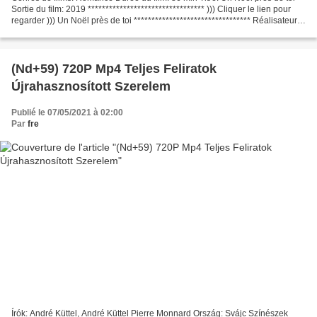
Sortie du film: 2019 ********************************* ))) Cliquer le lien pour
regarder ))) Un Noël près de toi ********************************* Réalisateur:
Nimisha Mukerji Fabriqué...
(Nd+59) 720P Mp4 Teljes Feliratok
Újrahasznosított Szerelem
Publié le 07/05/2021 à 02:00
Par
fre
Írók: André Küttel, André Küttel Pierre Monnard Ország: Svájc Színészek