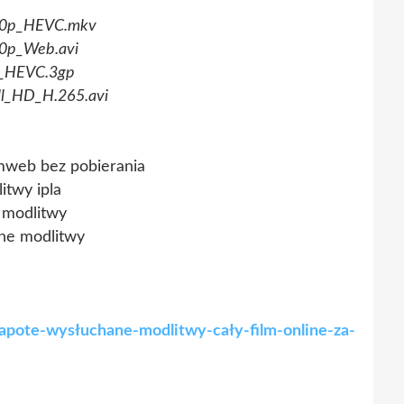
20p_HEVC.mkv
0p_Web.avi
k_HEVC.3gp
l_HD_H.265.avi
mweb bez pobierania
twy ipla
 modlitwy
ne modlitwy
capote-wysłuchane-modlitwy-cały-film-online-za-