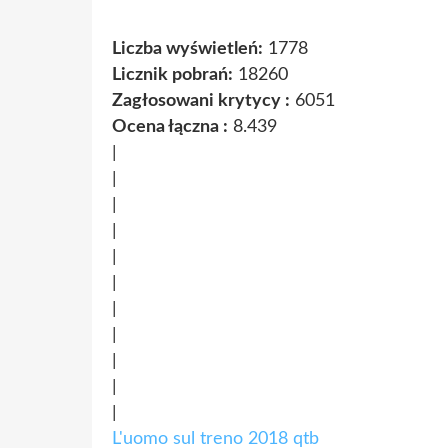
Liczba wyświetleń:
1778
Licznik pobrań:
18260
Zagłosowani krytycy :
6051
Ocena łączna :
8.439
|
|
|
|
|
|
|
|
|
|
|
L'uomo sul treno 2018 qtb