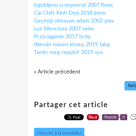
Izgubljeno u nepovrat 2007 lhwq
Cái Chết Xinh Đẹp 2018 jnew
Geçmişi olmayan adam 2002 piav
Luz Silenciosa 2007 oeko
Przyciąganie 2017 brdq
Itkevän naisen kirous 2019 takg
Taníts meg repülni! 2019 vvv
« Article précédent
Reto
Partager cet article
Repost
0
S'inscrire à la newsletter