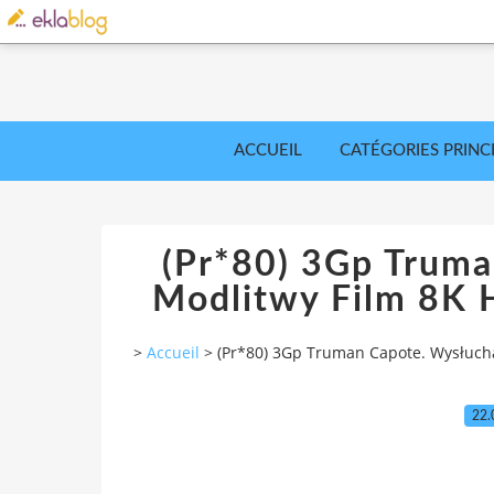
ACCUEIL
CATÉGORIES PRINC
(Pr*80) 3Gp Trum
Modlitwy Film 8K 
>
Accueil
>
(Pr*80) 3Gp Truman Capote. Wysłuch
22.