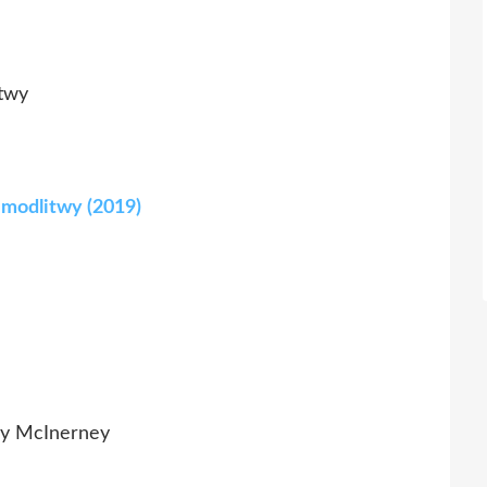
twy
modlitwy (2019)
ay McInerney