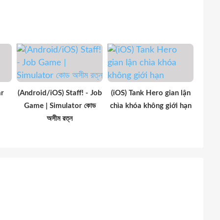
ar
(Android/iOS) Staff! - Job
(iOS) Tank Hero gian lận
Game | Simulator কোড
chìa khóa không giới hạn
অসীম রত্ন