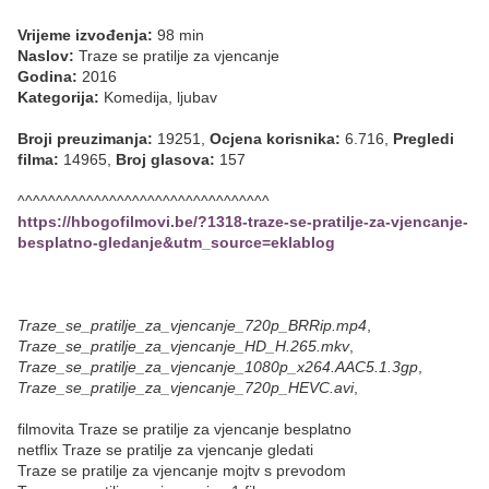
Vrijeme izvođenja:
98 min
Naslov:
Traze se pratilje za vjencanje
Godina:
2016
Kategorija:
Komedija, ljubav
Broji preuzimanja:
19251,
Ocjena korisnika:
6.716,
Pregledi
filma:
14965,
Broj glasova:
157
^^^^^^^^^^^^^^^^^^^^^^^^^^^^^^^^^
https://hbogofilmovi.be/?1318-traze-se-pratilje-za-vjencanje-
besplatno-gledanje&utm_source=eklablog
Traze_se_pratilje_za_vjencanje_720p_BRRip.mp4
,
Traze_se_pratilje_za_vjencanje_HD_H.265.mkv
,
Traze_se_pratilje_za_vjencanje_1080p_x264.AAC5.1.3gp
,
Traze_se_pratilje_za_vjencanje_720p_HEVC.avi
,
filmovita Traze se pratilje za vjencanje besplatno
netflix Traze se pratilje za vjencanje gledati
Traze se pratilje za vjencanje mojtv s prevodom