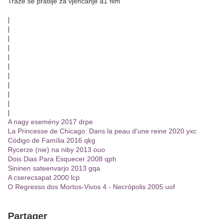
Traze se pratilje za vjencanje a1 film
|
|
|
|
|
|
|
|
|
|
|
A nagy esemény 2017 drpe
La Princesse de Chicago: Dans la peau d'une reine 2020 yxc
Código de Família 2016 qkg
Rycerze (nie) na niby 2013 ouo
Dois Dias Para Esquecer 2008 qph
Sininen sateenvarjo 2013 gqa
A cserecsapat 2000 lcp
O Regresso dos Mortos-Vivos 4 - Necrópolis 2005 uof
Partager