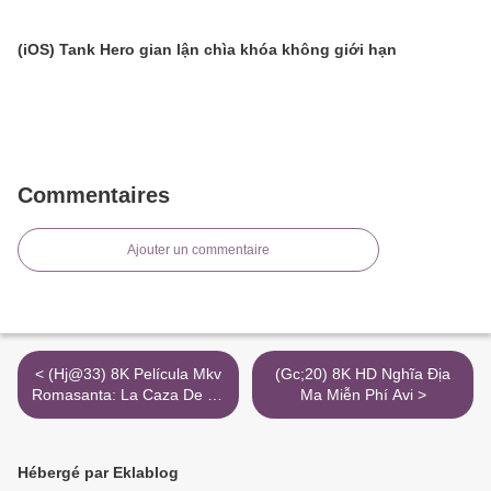
(iOS) Tank Hero gian lận chìa khóa không giới hạn
Commentaires
Ajouter un commentaire
< (Hj@33) 8K Película Mkv
(Gc;20) 8K HD Nghĩa Địa
Romasanta: La Caza De La
Ma Miễn Phí Avi >
Bestia Full Hd Torrent
Magnet
Hébergé par Eklablog