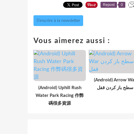
Repost
0
S'inscrire à la newsletter
Vous aimerez aussi :
(Android) Arrow W
(Android) Uphill Rush
سطح باز کردن قفل
Water Park Racing 作弊
碼很多資源