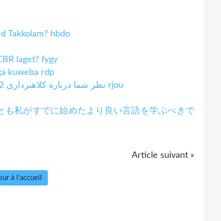
ed Takkolam? hbdo
BR laget? fygy
ga kuweba rdp
نظر شما درباره کلاهبرداری 1992 - داستان هرشاد مهتا (سری وب) چیست؟ rjou
とも私がすでに始めたより良い言語を学ぶべきで
Article suivant »
ur à l'accueil