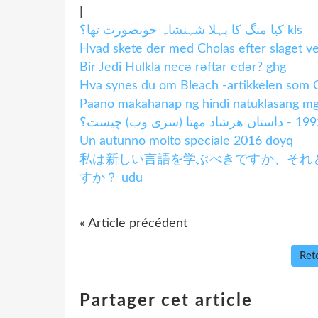
|
کیا منگ کا پہلا شہنشاہ خوبصورت تھا؟ kls
Hvad skete der med Cholas efter slaget v
Bir Jedi Hulkla necə rəftar edər? ghg
Hva synes du om Bleach -artikkelen som C
Paano makahanap ng hindi natuklasang m
Un autunno molto speciale 2016 doyq
私は新しい言語を学ぶべきですか、それ
すか？ udu
« Article précédent
Reto
Partager cet article