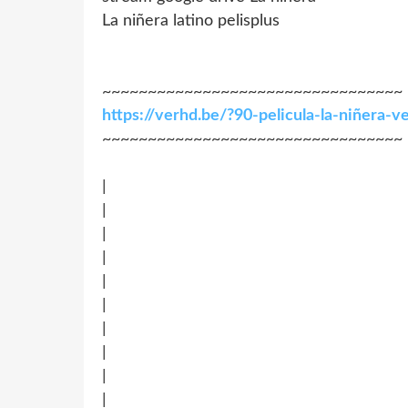
La niñera latino pelisplus
~~~~~~~~~~~~~~~~~~~~~~~~~~~~~~~~~
https://verhd.be/?90-pelicula-la-niñera-
~~~~~~~~~~~~~~~~~~~~~~~~~~~~~~~~~
|
|
|
|
|
|
|
|
|
|