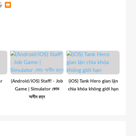
ar
(Android/iOS) Staff! - Job
(iOS) Tank Hero gian lận
Game | Simulator কোড
chìa khóa không giới hạn
অসীম রত্ন