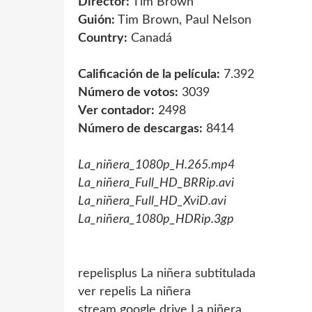
Director:
Tim Brown
Guión:
Tim Brown, Paul Nelson
Country:
Canadá
Calificación de la película:
7.392
Número de votos:
3039
Ver contador:
2498
Número de descargas:
8414
La_niñera_1080p_H.265.mp4
La_niñera_Full_HD_BRRip.avi
La_niñera_Full_HD_XviD.avi
La_niñera_1080p_HDRip.3gp
repelisplus La niñera subtitulada
ver repelis La niñera
stream google drive La niñera