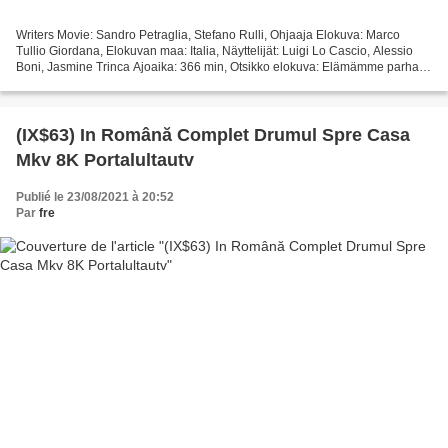
Writers Movie: Sandro Petraglia, Stefano Rulli, Ohjaaja Elokuva: Marco
Tullio Giordana, Elokuvan maa: Italia, Näyttelijät: Luigi Lo Cascio, Alessio
Boni, Jasmine Trinca Ajoaika: 366 min, Otsikko elokuva: Elämämme parhaat
vuodet, Elokuvan julkaisupäivä:...
(IX$63) In Română Complet Drumul Spre Casa
Mkv 8K Portalultautv
Publié le 23/08/2021 à 20:52
Par
fre