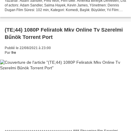
Yazarlar: Adam Sandler, Fred Wolf, Film ülke: Amerika Birleşik Devletleri, List
of actors: Adam Sandler, Salma Hayek, Kevin James, Yönetmen: Dennis
Dugan Film Süresi: 102 min, Kategori: Komedi, Başlık: Büyükler, Yıl Film:
2010 İndirmeyi izle !!! Büyükler...
(TE;44) 1080P Feliratok Mkv Online Tv Szerelmi
Bűnök Torrent Port
Publié le 22/08/2021 à 23:00
Par
fre
+++++++++++++++++++++++++++++++++ ### Streaming film Szerelmi