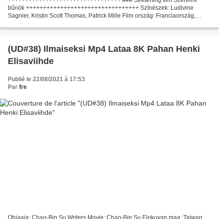
bűnök +++++++++++++++++++++++++++++++++ Színészek: Ludivine
Sagnier, Kristin Scott Thomas, Patrick Mille Film ország: Franciaország,
Mexikó, Libanon Forgatókönyvíró: Alain Corneau, Natalie...
(UD#38) Ilmaiseksi Mp4 Lataa 8K Pahan Henki
Elisaviihde
Publié le 22/08/2021 à 17:53
Par
fre
Ohjaaja: Chao-Bin Su Writers Movie: Chao-Bin Su Elokuvan maa: Taiwan