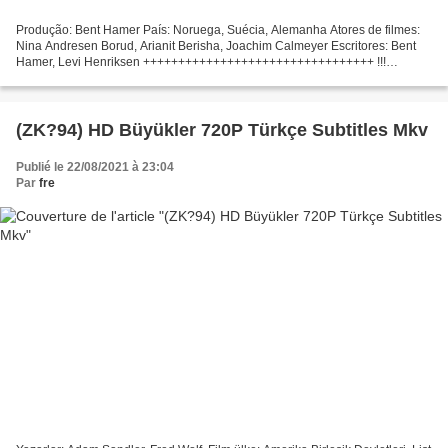
Produção: Bent Hamer País: Noruega, Suécia, Alemanha Atores de filmes:
Nina Andresen Borud, Arianit Berisha, Joachim Calmeyer Escritores: Bent
Hamer, Levi Henriksen +++++++++++++++++++++++++++++++++ !!!
Streaming de filme !!! Uma Casa Para o Natal (2010)...
(ZK?94) HD Büyükler 720P Türkçe Subtitles Mkv
Publié le 22/08/2021 à 23:04
Par
fre