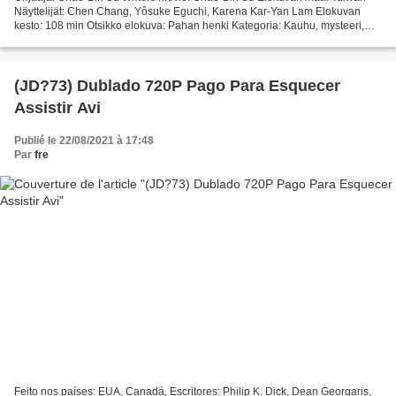
Näyttelijät: Chen Chang, Yôsuke Eguchi, Karena Kar-Yan Lam Elokuvan
kesto: 108 min Otsikko elokuva: Pahan henki Kategoria: Kauhu, mysteeri,
scifi Julkaisupäivä: 2006 *********************************...
(JD?73) Dublado 720P Pago Para Esquecer
Assistir Avi
Publié le 22/08/2021 à 17:48
Par
fre
Feito nos países: EUA, Canadá, Escritores: Philip K. Dick, Dean Georgaris,